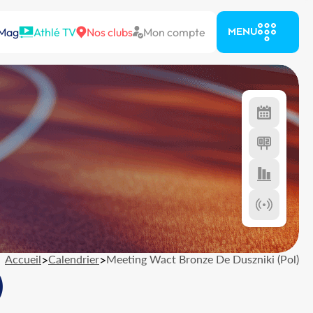
 Mag
Athlé TV
Nos clubs
Mon compte
MENU
Accueil
>
Calendrier
>
Meeting Wact Bronze De Duszniki (Pol)
)