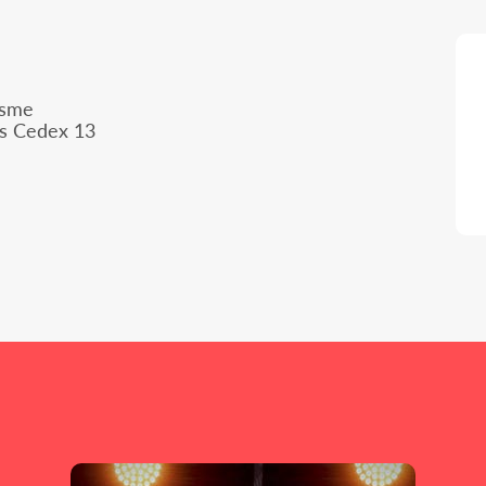
isme
is Cedex 13