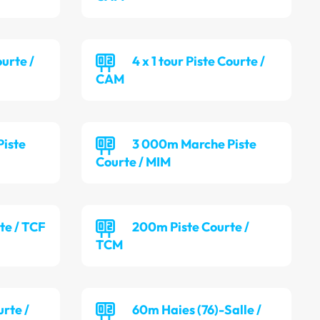
ourte /
4 x 1 tour Piste Courte /
CAM
iste
3 000m Marche Piste
Courte / MIM
te / TCF
200m Piste Courte /
TCM
rte /
60m Haies (76)-Salle /