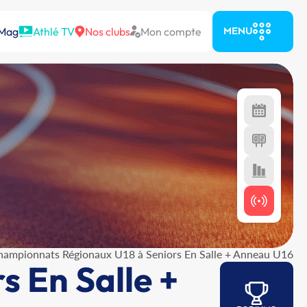
 Mag
Athlé TV
Nos clubs
Mon compte
MENU
hampionnats Régionaux U18 à Seniors En Salle + Anneau U16
 En Salle +