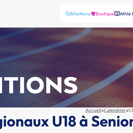
Billetterie
Boutique
Athlé
ITIONS
Accueil
>
Calendrier
>
C
onaux U18 à Seniors