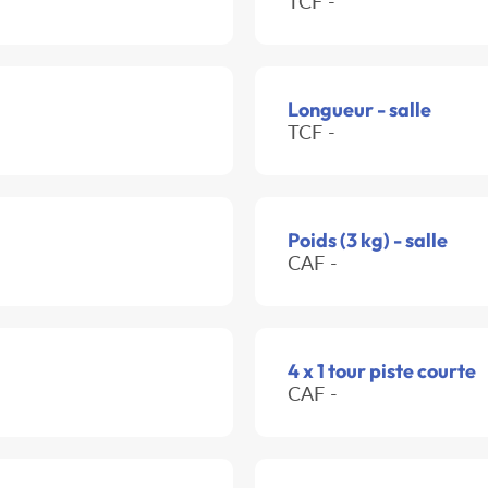
TCF -
Longueur - salle
TCF -
Poids (3 kg) - salle
CAF -
4 x 1 tour piste courte
CAF -