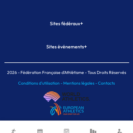
+
Sites fédéraux
SI-FFA
CALORG
+
Sites événements
Plateforme Formation
Meeting de Paris
Meeting de Paris indoor
MAIF Ekiden de Paris
2026
- Fédération Française d'Athlétisme - Tous Droits Réservés
Conditions d'utilisation -
Mentions légales -
Contacts