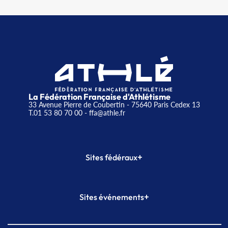
La Fédération Française d'Athlétisme
33 Avenue Pierre de Coubertin - 75640 Paris Cedex 13
T.01 53 80 70 00
- ffa@athle.fr
+
Sites fédéraux
SI-FFA
CALORG
+
Sites événements
Plateforme Formation
Meeting de Paris
Meeting de Paris indoor