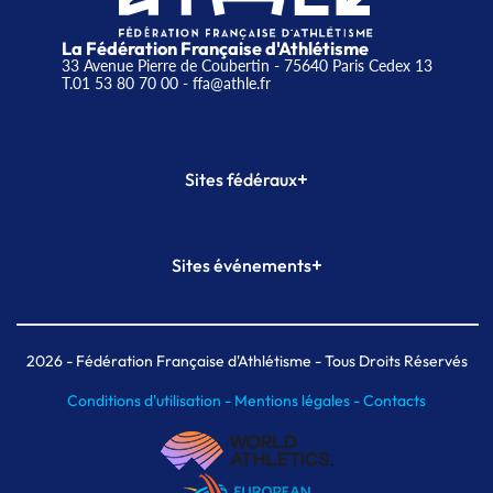
La Fédération Française d'Athlétisme
33 Avenue Pierre de Coubertin - 75640 Paris Cedex 13
T.01 53 80 70 00
- ffa@athle.fr
+
Sites fédéraux
SI-FFA
CALORG
+
Sites événements
Plateforme Formation
Meeting de Paris
Meeting de Paris indoor
MAIF Ekiden de Paris
2026
- Fédération Française d'Athlétisme - Tous Droits Réservés
Conditions d'utilisation -
Mentions légales -
Contacts