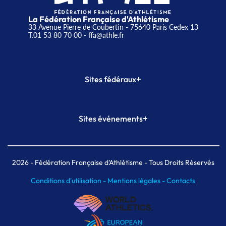
La Fédération Française d'Athlétisme
33 Avenue Pierre de Coubertin - 75640 Paris Cedex 13
T.01 53 80 70 00
- ffa@athle.fr
+
Sites fédéraux
SI-FFA
CALORG
+
Sites événements
Plateforme Formation
Meeting de Paris
Meeting de Paris indoor
MAIF Ekiden de Paris
2026
- Fédération Française d'Athlétisme - Tous Droits Réservés
Conditions d'utilisation -
Mentions légales -
Contacts