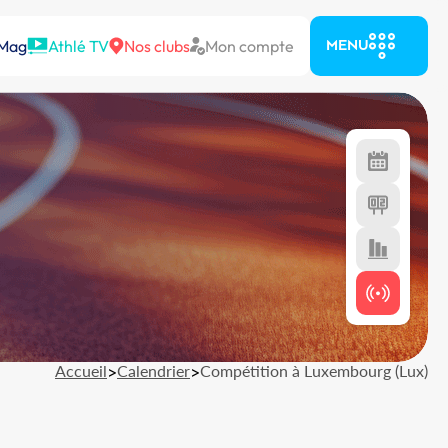
 Mag
Athlé TV
Nos clubs
Mon compte
MENU
Accueil
>
Calendrier
>
Compétition à Luxembourg (Lux)