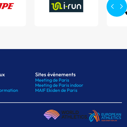
aux
Sites événements
Meeting de Paris
Meeting de Paris indoor
ormation
MAIF Ekiden de Paris