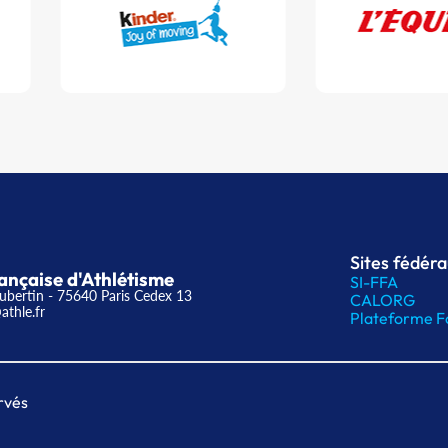
Sites fédér
ançaise d'Athlétisme
SI-FFA
ubertin - 75640 Paris Cedex 13
CALORG
athle.fr
Plateforme F
rvés