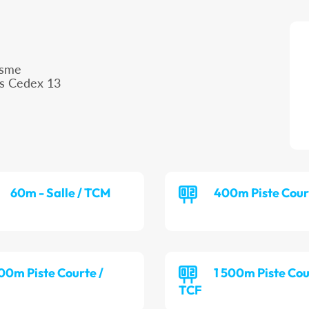
isme
is Cedex 13
60m - Salle / TCM
400m Piste Cour
00m Piste Courte /
1 500m Piste Cou
TCF