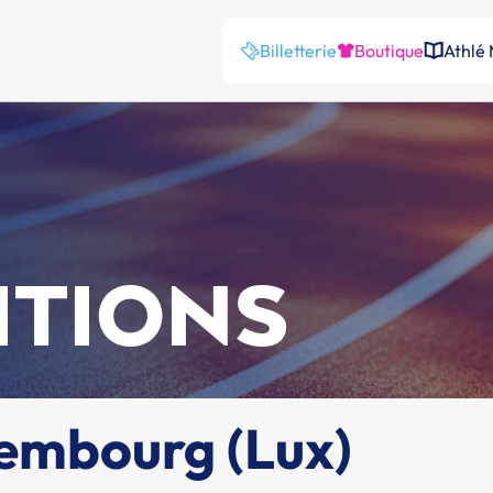
Billetterie
Boutique
Athlé
ITIONS
embourg (Lux)