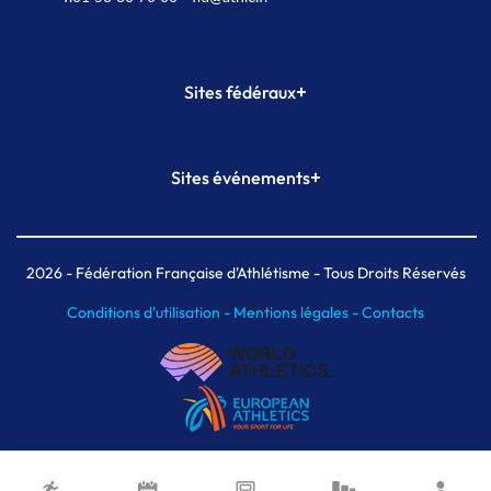
+
Sites fédéraux
SI-FFA
CALORG
+
Sites événements
Plateforme Formation
Meeting de Paris
Meeting de Paris indoor
MAIF Ekiden de Paris
2026
- Fédération Française d'Athlétisme - Tous Droits Réservés
Conditions d'utilisation -
Mentions légales -
Contacts