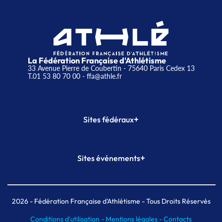
La Fédération Française d'Athlétisme
33 Avenue Pierre de Coubertin - 75640 Paris Cedex 13
T.01 53 80 70 00
- ffa@athle.fr
+
Sites fédéraux
SI-FFA
CALORG
+
Sites événements
Plateforme Formation
Meeting de Paris
Meeting de Paris indoor
MAIF Ekiden de Paris
2026
- Fédération Française d'Athlétisme - Tous Droits Réservés
Conditions d'utilisation -
Mentions légales -
Contacts