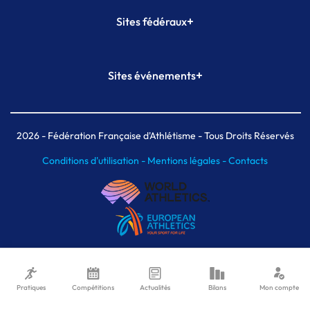
+
Sites fédéraux
SI-FFA
CALORG
+
Sites événements
Plateforme Formation
Meeting de Paris
Meeting de Paris indoor
MAIF Ekiden de Paris
2026
- Fédération Française d'Athlétisme - Tous Droits Réservés
Conditions d'utilisation -
Mentions légales -
Contacts
Pratiques
Compétitions
Actualités
Bilans
Mon compte