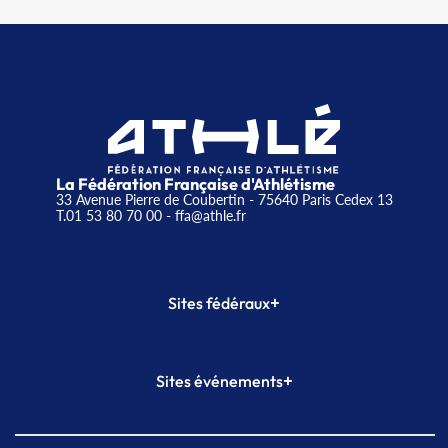
La Fédération Française d'Athlétisme
33 Avenue Pierre de Coubertin - 75640 Paris Cedex 13
T.01 53 80 70 00
- ffa@athle.fr
+
Sites fédéraux
SI-FFA
CALORG
+
Sites événements
Plateforme Formation
Meeting de Paris
Meeting de Paris indoor