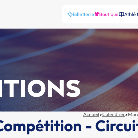
Billetterie
Boutique
Athlé
ITIONS
Accueil
>
Calendrier
>
Marc
ompétition - Circui