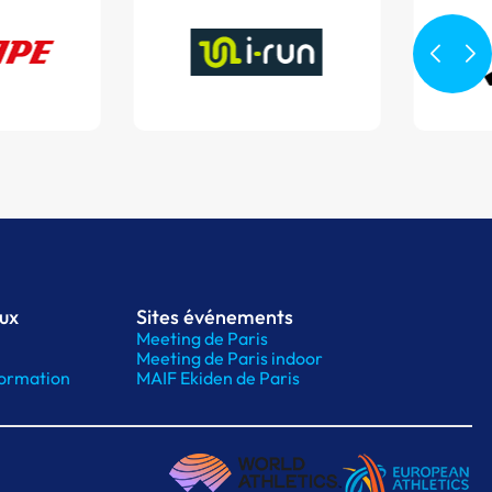
aux
Sites événements
Meeting de Paris
Meeting de Paris indoor
ormation
MAIF Ekiden de Paris