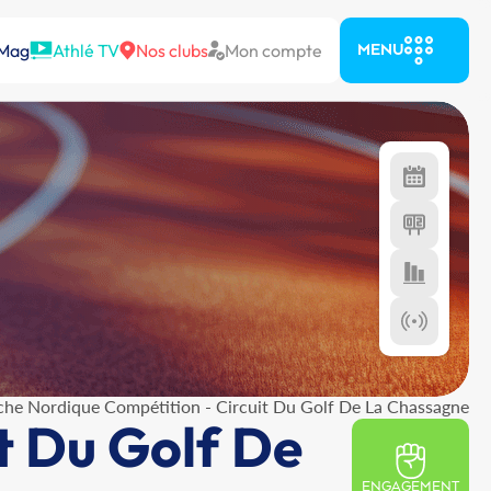
 Mag
Athlé TV
Nos clubs
Mon compte
MENU
he Nordique Compétition - Circuit Du Golf De La Chassagne
t Du Golf De
ENGAGEMENT