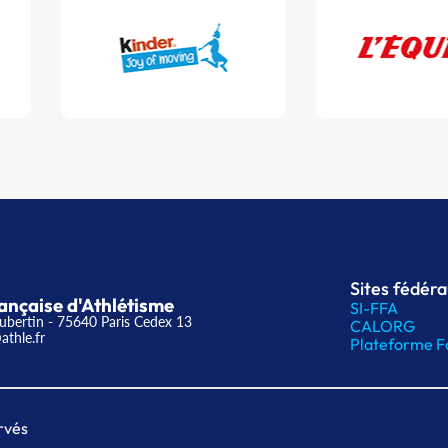
Sites fédér
ançaise d'Athlétisme
SI-FFA
ubertin - 75640 Paris Cedex 13
CALORG
athle.fr
Plateforme F
rvés