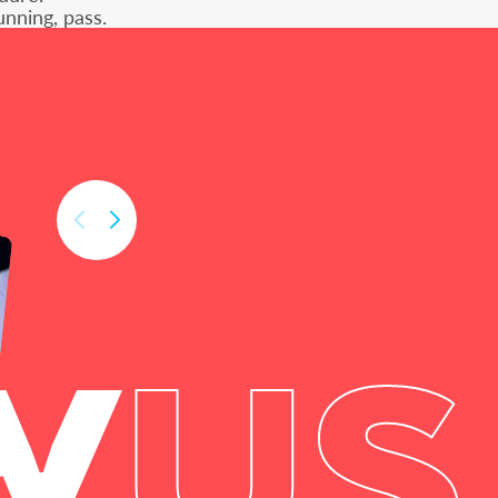
nning, pass.
W
US