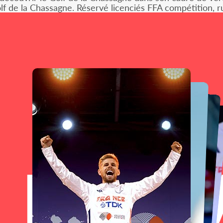
f de la Chassagne. Réservé licenciés FFA compétition, ru
LLO