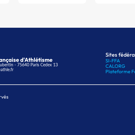
Sites fédér
ançaise d'Athlétisme
SI-FFA
ubertin - 75640 Paris Cedex 13
CALORG
athle.fr
Plateforme F
rvés