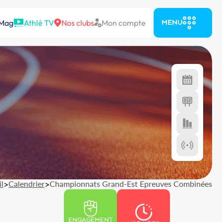
 Mag
Athlé TV
Nos clubs
Mon compte
MENU
l
>
Calendrier
>
Championnats Grand-Est Epreuves Combinées
ENGAGEMENT