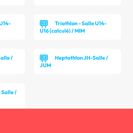
 U14-
Triathlon - Salle U14-
U16 (calculé) / MIM
lle /
Heptathlon JH-Salle /
JUM
Salle /