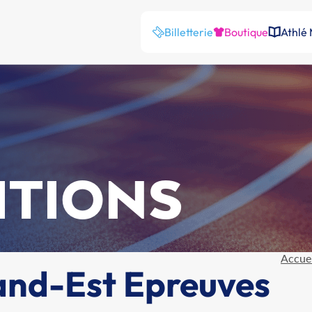
Billetterie
Boutique
Athlé
ITIONS
Accuei
nd-Est Epreuves