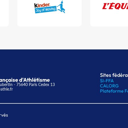
Sites fédér
ançaise d'Athlétisme
SI-FFA
ubertin - 75640 Paris Cedex 13
CALORG
athle.fr
Plateforme F
rvés