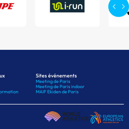
aux
Sites événements
Meeting de Paris
Meeting de Paris indoor
ormation
MAIF Ekiden de Paris