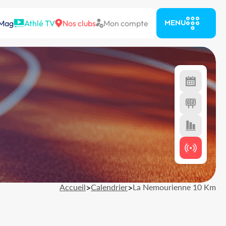
 Mag
Athlé TV
Nos clubs
Mon compte
MENU
Accueil
>
Calendrier
>
La Nemourienne 10 Km