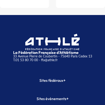
La Fédération Française d'Athlétisme
33 Avenue Pierre de Coubertin - 75640 Paris Cedex 13
T.01 53 80 70 00
- ffa@athle.fr
+
Sites fédéraux
SI-FFA
CALORG
+
Sites événements
Plateforme Formation