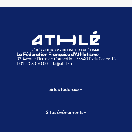
La Fédération Française d'Athlétisme
33 Avenue Pierre de Coubertin - 75640 Paris Cedex 13
T.01 53 80 70 00
- ffa@athle.fr
+
Sites fédéraux
SI-FFA
CALORG
+
Sites événements
Plateforme Formation
Meeting de Paris
Meeting de Paris indoor