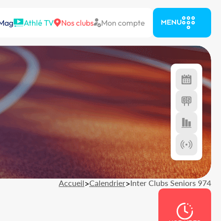
 Mag
Athlé TV
Nos clubs
Mon compte
MENU
Accueil
>
Calendrier
>
Inter Clubs Seniors 974