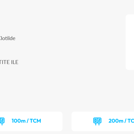
lotilde
TITE ILE
100m / TCM
200m / T