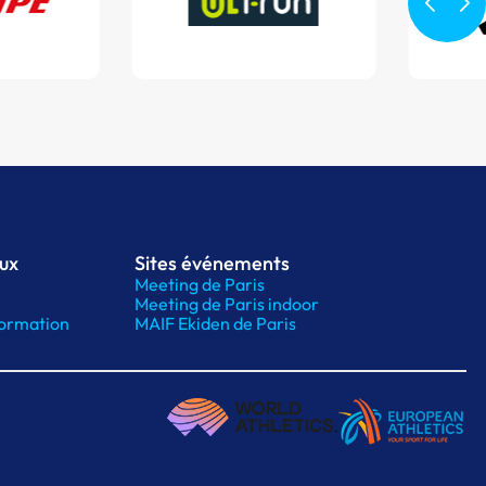
aux
Sites événements
Meeting de Paris
Meeting de Paris indoor
ormation
MAIF Ekiden de Paris