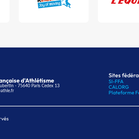
Sites fédér
ançaise d'Athlétisme
SI-FFA
ubertin - 75640 Paris Cedex 13
CALORG
athle.fr
Plateforme F
rvés