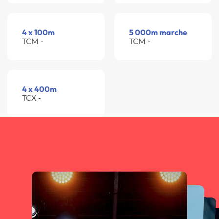
4 x 100m
5 000m marche
TCM -
TCM -
4 x 400m
TCX -