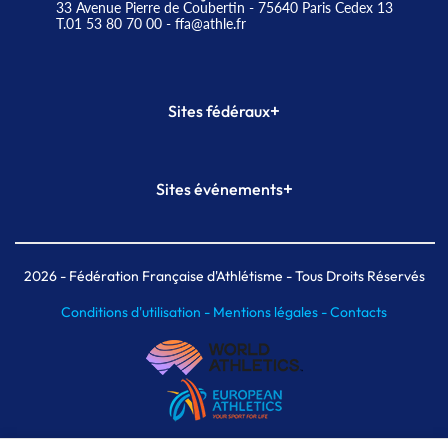
33 Avenue Pierre de Coubertin - 75640 Paris Cedex 13
T.01 53 80 70 00
- ffa@athle.fr
+
Sites fédéraux
SI-FFA
CALORG
+
Sites événements
Plateforme Formation
Meeting de Paris
Meeting de Paris indoor
MAIF Ekiden de Paris
2026
- Fédération Française d'Athlétisme - Tous Droits Réservés
Conditions d'utilisation -
Mentions légales -
Contacts