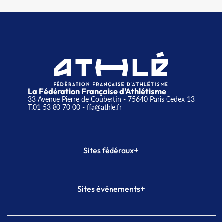
La Fédération Française d'Athlétisme
33 Avenue Pierre de Coubertin - 75640 Paris Cedex 13
T.01 53 80 70 00
- ffa@athle.fr
+
Sites fédéraux
SI-FFA
CALORG
+
Sites événements
Plateforme Formation
Meeting de Paris
Meeting de Paris indoor