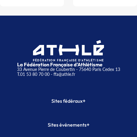
La Fédération Française d'Athlétisme
33 Avenue Pierre de Coubertin - 75640 Paris Cedex 13
T.01 53 80 70 00
- ffa@athle.fr
+
Sites fédéraux
SI-FFA
CALORG
+
Sites événements
Plateforme Formation
Meeting de Paris