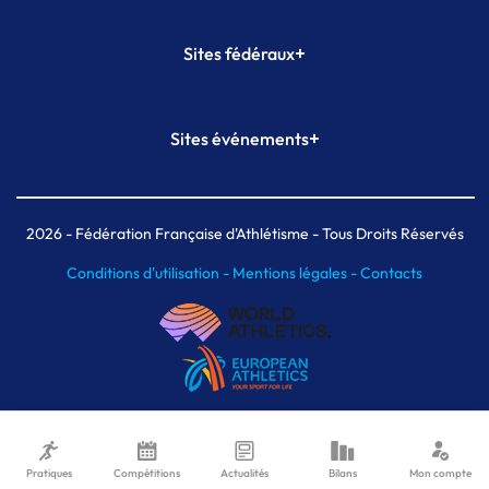
+
Sites fédéraux
SI-FFA
CALORG
+
Sites événements
Plateforme Formation
Meeting de Paris
Meeting de Paris indoor
MAIF Ekiden de Paris
2026
- Fédération Française d'Athlétisme - Tous Droits Réservés
Conditions d'utilisation -
Mentions légales -
Contacts
Pratiques
Compétitions
Actualités
Bilans
Mon compte