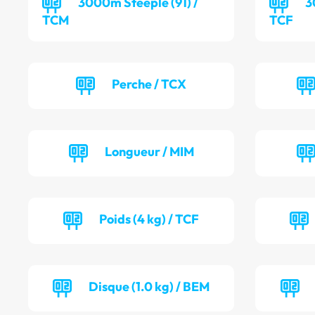
3000m Steeple (91) /
3
TCM
TCF
Perche / TCX
Longueur / MIM
Poids (4 kg) / TCF
Disque (1.0 kg) / BEM