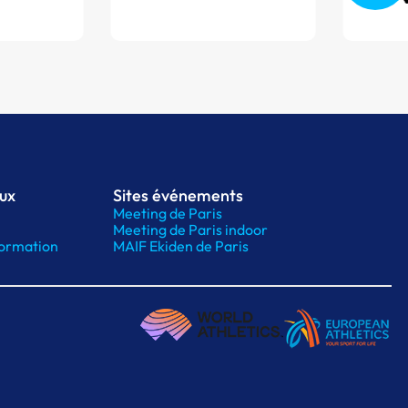
aux
Sites événements
Meeting de Paris
Meeting de Paris indoor
ormation
MAIF Ekiden de Paris