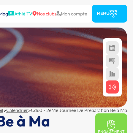
 Mag
Athlé TV
Nos clubs
Mon compte
MENU
il
>
Calendrier
>
Cd60 - 2èMe Journée De Préparation Be à Ma
Be à Ma
ENGAGEMENT