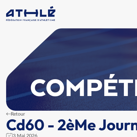
COMPÉT
Retour
Cd60 - 2èMe Journ
3 Mai 2026