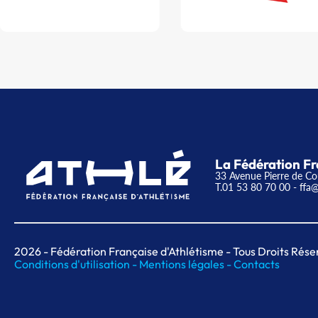
La Fédération Fr
33 Avenue Pierre de Co
T.01 53 80 70 00
- ffa@
2026
- Fédération Française d'Athlétisme - Tous Droits Rése
Conditions d'utilisation -
Mentions légales -
Contacts