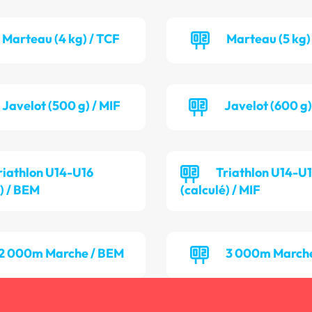
Marteau (4 kg) / TCF
Marteau (5 kg)
Javelot (500 g) / MIF
Javelot (600 g
riathlon U14-U16
Triathlon U14-U
é) / BEM
(calculé) / MIF
2 000m Marche / BEM
3 000m Marche