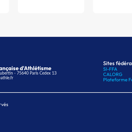
Sites fédér
ançaise d'Athlétisme
SI-FFA
ubertin - 75640 Paris Cedex 13
CALORG
athle.fr
Plateforme F
rvés