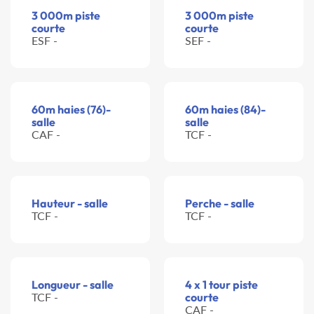
3 000m piste
3 000m piste
courte
courte
ESF -
SEF -
60m haies (76)-
60m haies (84)-
salle
salle
CAF -
TCF -
Hauteur - salle
Perche - salle
TCF -
TCF -
Longueur - salle
4 x 1 tour piste
TCF -
courte
CAF -