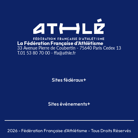
La Fédération Française d'Athlétisme
33 Avenue Pierre de Coubertin - 75640 Paris Cedex 13
T.01 53 80 70 00
- ffa@athle.fr
+
Sites fédéraux
SI-FFA
CALORG
+
Sites événements
Plateforme Formation
Meeting de Paris
Meeting de Paris indoor
MAIF Ekiden de Paris
2026
- Fédération Française d'Athlétisme - Tous Droits Réservés