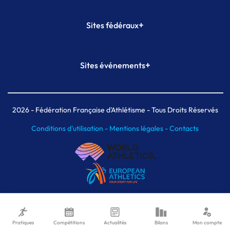
+
Sites fédéraux
SI-FFA
CALORG
+
Sites événements
Plateforme Formation
Meeting de Paris
Meeting de Paris indoor
MAIF Ekiden de Paris
2026
- Fédération Française d'Athlétisme - Tous Droits Réservés
Conditions d'utilisation -
Mentions légales -
Contacts
Pratiques
Compétitions
Actualités
Bilans
Mon compte