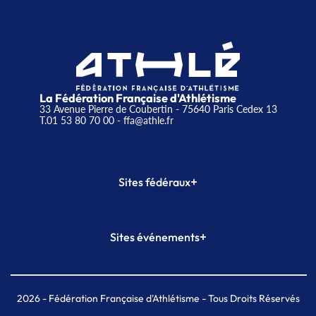
La Fédération Française d'Athlétisme
33 Avenue Pierre de Coubertin - 75640 Paris Cedex 13
T.01 53 80 70 00
- ffa@athle.fr
+
Sites fédéraux
SI-FFA
CALORG
+
Sites événements
Plateforme Formation
Meeting de Paris
Meeting de Paris indoor
MAIF Ekiden de Paris
2026
- Fédération Française d'Athlétisme - Tous Droits Réservés