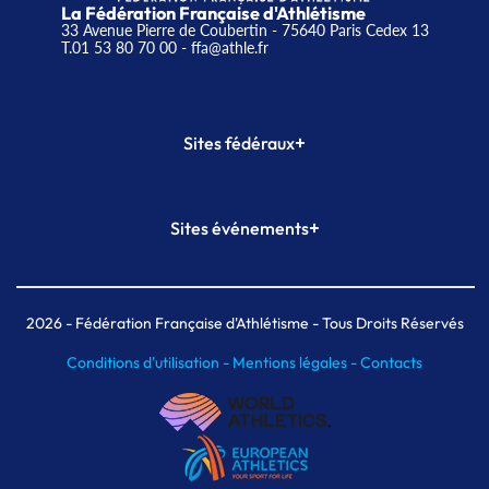
La Fédération Française d'Athlétisme
33 Avenue Pierre de Coubertin - 75640 Paris Cedex 13
T.01 53 80 70 00
- ffa@athle.fr
+
Sites fédéraux
SI-FFA
CALORG
+
Sites événements
Plateforme Formation
Meeting de Paris
Meeting de Paris indoor
MAIF Ekiden de Paris
2026
- Fédération Française d'Athlétisme - Tous Droits Réservés
Conditions d'utilisation -
Mentions légales -
Contacts