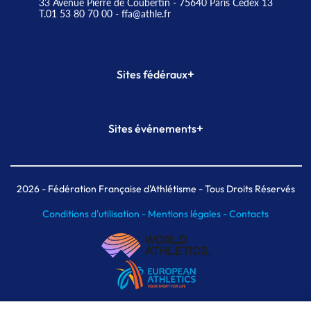
33 Avenue Pierre de Coubertin - 75640 Paris Cedex 13
T.01 53 80 70 00
- ffa@athle.fr
+
Sites fédéraux
SI-FFA
CALORG
+
Sites événements
Plateforme Formation
Meeting de Paris
Meeting de Paris indoor
MAIF Ekiden de Paris
2026
- Fédération Française d'Athlétisme - Tous Droits Réservés
Conditions d'utilisation -
Mentions légales -
Contacts