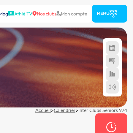
 Mag
Athlé TV
Nos clubs
Mon compte
MENU
Accueil
>
Calendrier
>
Inter Clubs Seniors 974