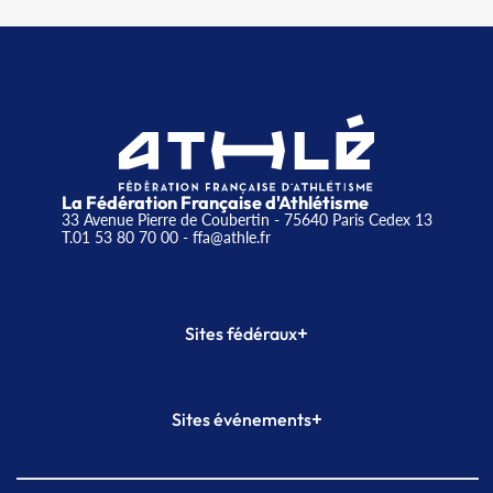
La Fédération Française d'Athlétisme
33 Avenue Pierre de Coubertin - 75640 Paris Cedex 13
T.01 53 80 70 00
- ffa@athle.fr
+
Sites fédéraux
SI-FFA
CALORG
+
Sites événements
Plateforme Formation
Meeting de Paris
Meeting de Paris indoor