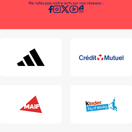
Ne ratez pas notre actu sur nos réseaux :