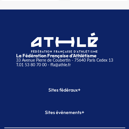
La Fédération Française d'Athlétisme
33 Avenue Pierre de Coubertin - 75640 Paris Cedex 13
T.01 53 80 70 00
- ffa@athle.fr
+
Sites fédéraux
SI-FFA
CALORG
+
Sites événements
Plateforme Formation
Meeting de Paris