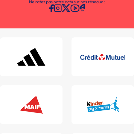
Ne ratez pas notre actu sur nos réseaux :