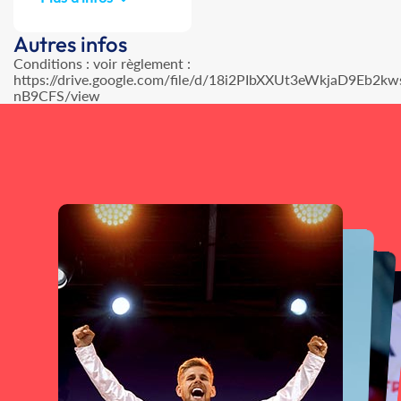
Autres infos
Conditions : voir règlement :
https://drive.google.com/file/d/18i2PIbXXUt3eWkjaD9Eb2kw
nB9CFS/view