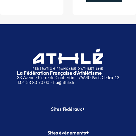
La Fédération Française d'Athlétisme
33 Avenue Pierre de Coubertin - 75640 Paris Cedex 13
T.01 53 80 70 00
- ffa@athle.fr
+
Sites fédéraux
SI-FFA
CALORG
+
Sites événements
Plateforme Formation