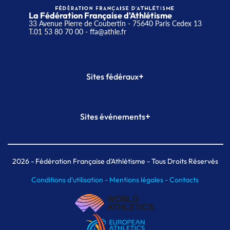
La Fédération Française d'Athlétisme
33 Avenue Pierre de Coubertin - 75640 Paris Cedex 13
T.01 53 80 70 00
- ffa@athle.fr
+
Sites fédéraux
SI-FFA
CALORG
+
Sites événements
Plateforme Formation
Meeting de Paris
Meeting de Paris indoor
MAIF Ekiden de Paris
2026
- Fédération Française d'Athlétisme - Tous Droits Réservés
Conditions d'utilisation -
Mentions légales -
Contacts