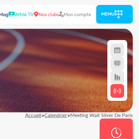
 Mag
Athlé TV
Nos clubs
Mon compte
MENU
Accueil
>
Calendrier
>
Meeting Wait Silver De Paris