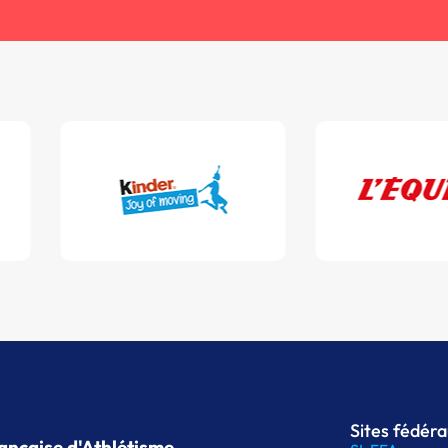
Sites fédér
ançaise d'Athlétisme