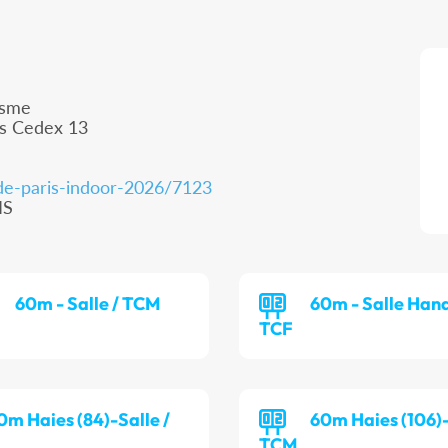
isme
is Cedex 13
de-paris-indoor-2026/7123
IS
60m - Salle / TCM
60m - Salle Hand
TCF
0m Haies (84)-Salle /
60m Haies (106)-
TCM