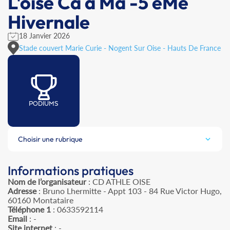
L'oise Ca à Ma -5 èMe
Hivernale
18 Janvier 2026
Stade couvert Marie Curie - Nogent Sur Oise - Hauts De France
PODIUMS
Choisir une rubrique
Informations pratiques
Nom de l’organisateur
: CD ATHLE OISE
Adresse
: Bruno Lhermitte - Appt 103 - 84 Rue Victor Hugo,
60160 Montataire
Téléphone 1
: 0633592114
Email
: -
Site internet
: -