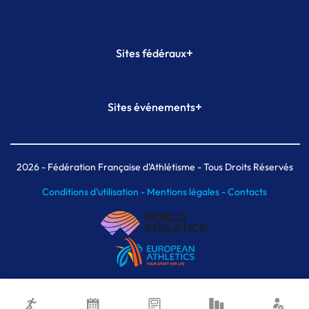
+
Sites fédéraux
SI-FFA
CALORG
+
Sites événements
Plateforme Formation
Meeting de Paris
Meeting de Paris indoor
MAIF Ekiden de Paris
2026
- Fédération Française d'Athlétisme - Tous Droits Réservés
Conditions d'utilisation -
Mentions légales -
Contacts