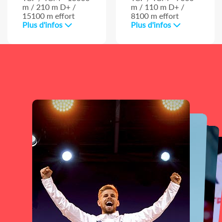
m / 210 m D+ /
m / 110 m D+ /
15100 m effort
8100 m effort
Plus d'infos
Plus d'infos