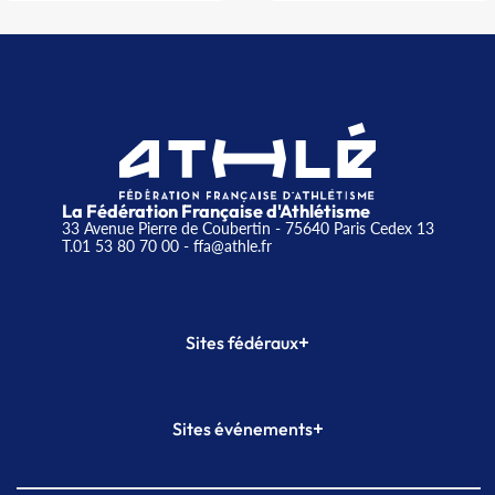
La Fédération Française d'Athlétisme
33 Avenue Pierre de Coubertin - 75640 Paris Cedex 13
T.01 53 80 70 00
- ffa@athle.fr
+
Sites fédéraux
SI-FFA
CALORG
+
Sites événements
Plateforme Formation
Meeting de Paris
Meeting de Paris indoor