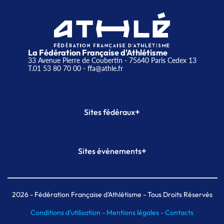
La Fédération Française d'Athlétisme
33 Avenue Pierre de Coubertin - 75640 Paris Cedex 13
T.01 53 80 70 00
- ffa@athle.fr
+
Sites fédéraux
SI-FFA
CALORG
+
Sites événements
Plateforme Formation
Meeting de Paris
Meeting de Paris indoor
MAIF Ekiden de Paris
2026
- Fédération Française d'Athlétisme - Tous Droits Réservés
Conditions d'utilisation -
Mentions légales -
Contacts