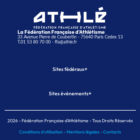
La Fédération Française d'Athlétisme
33 Avenue Pierre de Coubertin - 75640 Paris Cedex 13
T.01 53 80 70 00
- ffa@athle.fr
+
Sites fédéraux
SI-FFA
CALORG
+
Sites événements
Plateforme Formation
Meeting de Paris
Meeting de Paris indoor
MAIF Ekiden de Paris
2026
- Fédération Française d'Athlétisme - Tous Droits Réservés
Conditions d'utilisation -
Mentions légales -
Contacts