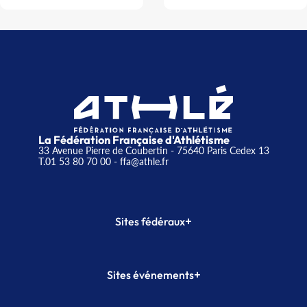
La Fédération Française d'Athlétisme
33 Avenue Pierre de Coubertin - 75640 Paris Cedex 13
T.01 53 80 70 00
- ffa@athle.fr
+
Sites fédéraux
SI-FFA
CALORG
+
Sites événements
Plateforme Formation
Meeting de Paris