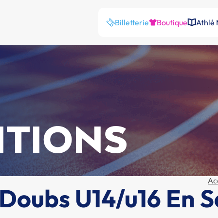
Billetterie
Boutique
Athlé
ITIONS
Ac
oubs U14/u16 En Sa