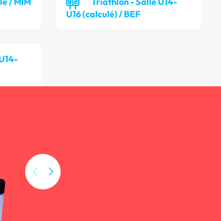
lle / MIM
Triathlon - Salle U14-
U16 (calculé) / BEF
 U14-