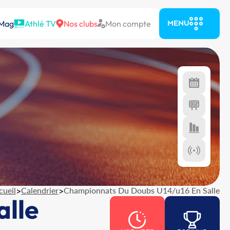
 Mag
Athlé TV
Nos clubs
Mon compte
MENU
cueil
>
Calendrier
>
Championnats Du Doubs U14/u16 En Salle
lle