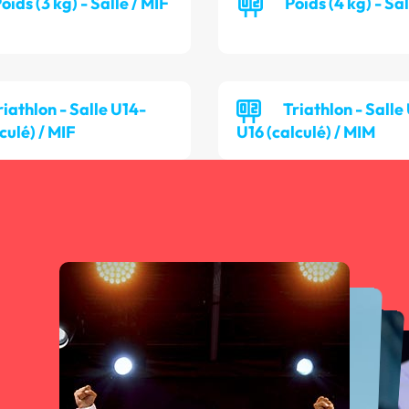
oids (3 kg) - Salle / MIF
Poids (4 kg) - Sa
riathlon - Salle U14-
Triathlon - Salle
culé) / MIF
U16 (calculé) / MIM