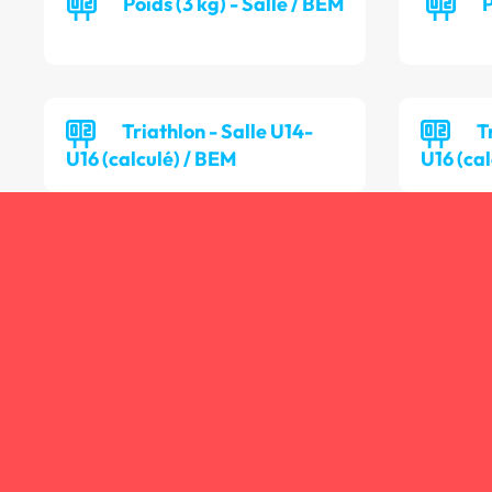
Poids (3 kg) - Salle / BEM
P
Triathlon - Salle U14-
T
U16 (calculé) / BEM
U16 (cal