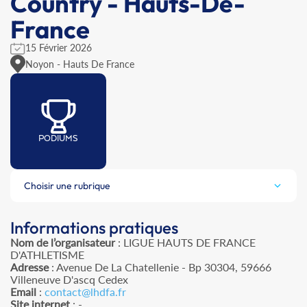
Country - Hauts-De-
France
15 Février 2026
Noyon - Hauts De France
PODIUMS
Choisir une rubrique
Informations pratiques
Nom de l’organisateur
: LIGUE HAUTS DE FRANCE
D'ATHLETISME
Adresse
: Avenue De La Chatellenie - Bp 30304, 59666
Villeneuve D'ascq Cedex
Email
:
contact@lhdfa.fr
Site internet
: -