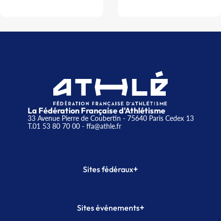
La Fédération Française d'Athlétisme
33 Avenue Pierre de Coubertin - 75640 Paris Cedex 13
T.01 53 80 70 00
- ffa@athle.fr
+
Sites fédéraux
SI-FFA
CALORG
+
Sites événements
Plateforme Formation