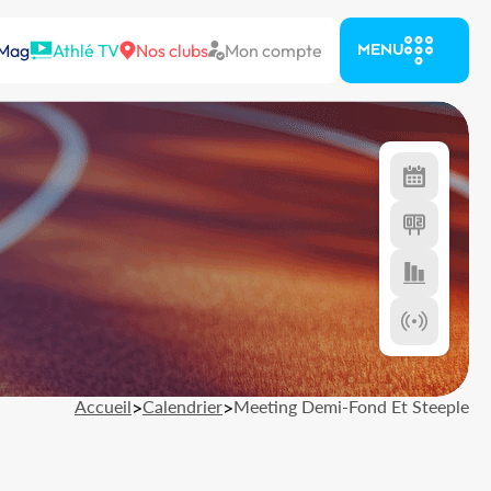
 Mag
Athlé TV
Nos clubs
Mon compte
MENU
Accueil
>
Calendrier
>
Meeting Demi-Fond Et Steeple