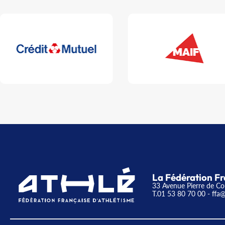
La Fédération Fr
33 Avenue Pierre de Co
T.01 53 80 70 00
- ffa@