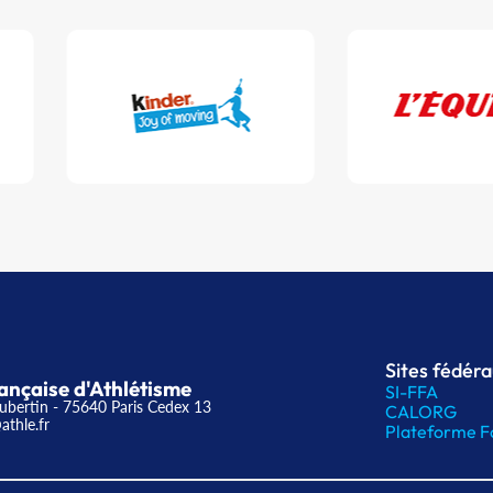
Sites fédér
ançaise d'Athlétisme
SI-FFA
ubertin - 75640 Paris Cedex 13
CALORG
athle.fr
Plateforme F