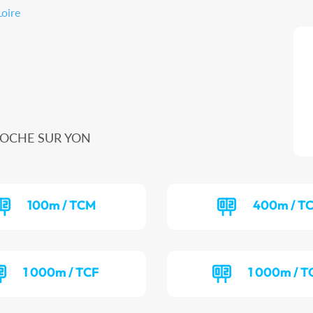
oire
A ROCHE SUR YON
100m / TCM
400m / T
1 000m / TCF
1 000m / 