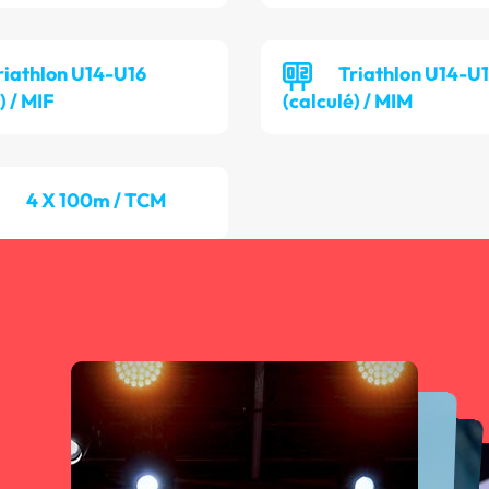
riathlon U14-U16
Triathlon U14-U
) / MIF
(calculé) / MIM
4 X 100m / TCM