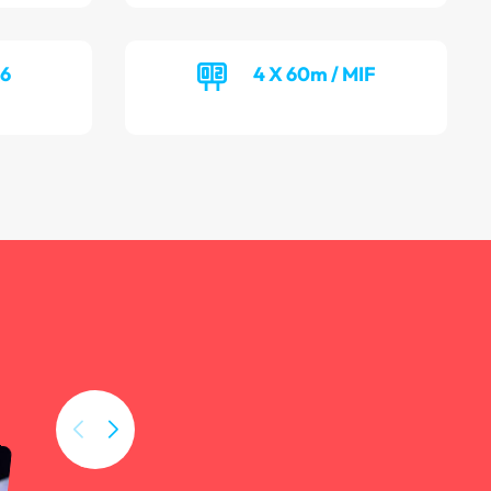
16
4 X 60m / MIF