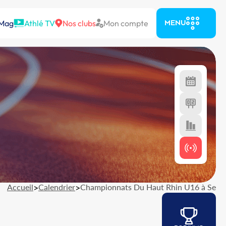
 Mag
Athlé TV
Nos clubs
Mon compte
MENU
Accueil
>
Calendrier
>
Championnats Du Haut Rhin U16 à Se