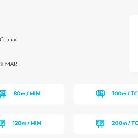
 Colmar
COLMAR
80m / MIM
100m / T
120m / MIM
200m / T