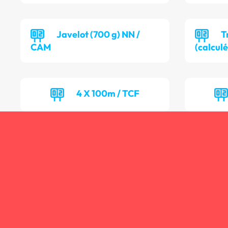
Javelot (700 g) NN /
T
CAM
(calculé
4 X 100m / TCF