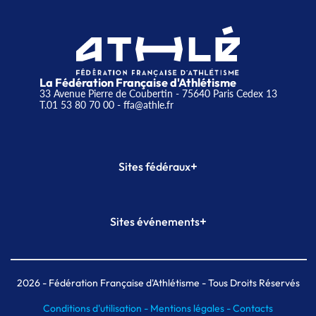
La Fédération Française d'Athlétisme
33 Avenue Pierre de Coubertin - 75640 Paris Cedex 13
T.01 53 80 70 00
- ffa@athle.fr
+
Sites fédéraux
SI-FFA
CALORG
+
Sites événements
Plateforme Formation
Meeting de Paris
Meeting de Paris indoor
MAIF Ekiden de Paris
2026
- Fédération Française d'Athlétisme - Tous Droits Réservés
Conditions d'utilisation -
Mentions légales -
Contacts