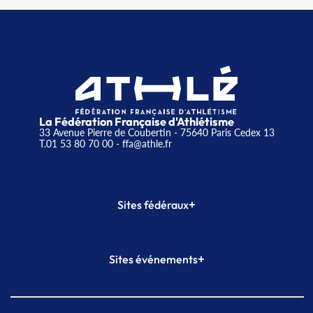
La Fédération Française d'Athlétisme
33 Avenue Pierre de Coubertin - 75640 Paris Cedex 13
T.01 53 80 70 00
- ffa@athle.fr
+
Sites fédéraux
SI-FFA
CALORG
+
Sites événements
Plateforme Formation
Meeting de Paris
Meeting de Paris indoor