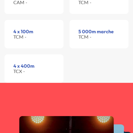
CAM -
TCM -
4 x 100m
5 000m marche
TCM -
TCM -
4 x 400m
TCX -