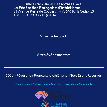
La Fédération Française d'Athlétisme
33 Avenue Pierre de Coubertin - 75640 Paris Cedex 13
T.01 53 80 70 00
- ffa@athle.fr
+
Sites fédéraux
SI-FFA
CALORG
+
Sites événements
Plateforme Formation
Meeting de Paris
Meeting de Paris indoor
MAIF Ekiden de Paris
2026
- Fédération Française d'Athlétisme - Tous Droits Réservés
Conditions d'utilisation -
Mentions légales -
Contacts