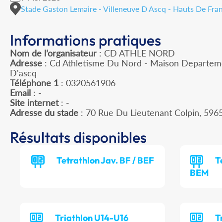
Stade Gaston Lemaire - Villeneuve D Ascq - Hauts De Fra
Informations pratiques
Nom de l’organisateur
: CD ATHLE NORD
Adresse
: Cd Athletisme Du Nord - Maison Departeme
D'ascq
Téléphone 1
: 0320561906
Email
: -
Site internet
: -
Adresse du stade
: 70 Rue Du Lieutenant Colpin, 5
Résultats disponibles
Tetrathlon Jav. BF / BEF
T
BEM
Triathlon U14-U16
T