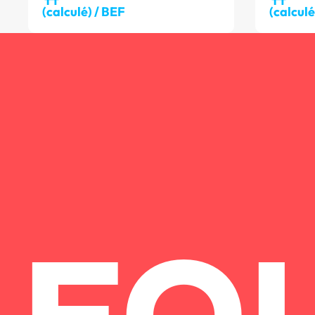
(calculé) / BEF
(calcul