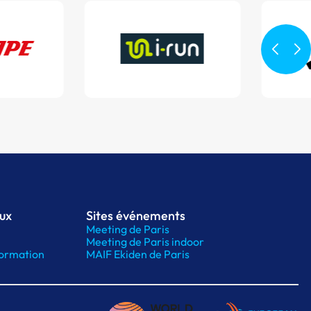
aux
Sites événements
Meeting de Paris
Meeting de Paris indoor
ormation
MAIF Ekiden de Paris