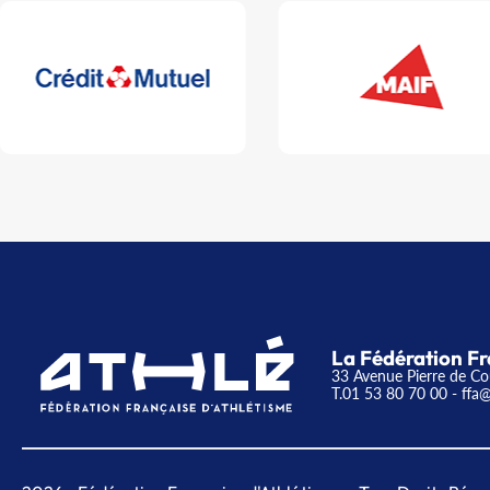
La Fédération Fr
33 Avenue Pierre de Co
T.01 53 80 70 00
- ffa@