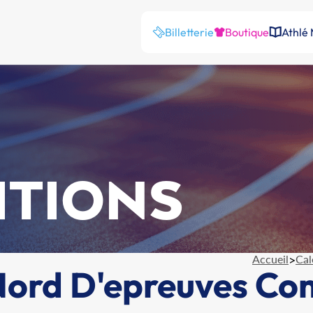
Billetterie
Boutique
Athlé
ITIONS
Accueil
>
Cal
ord D'epreuves Co