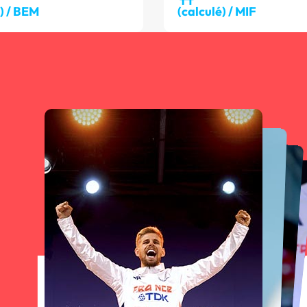
é) / BEM
(calculé) / MIF