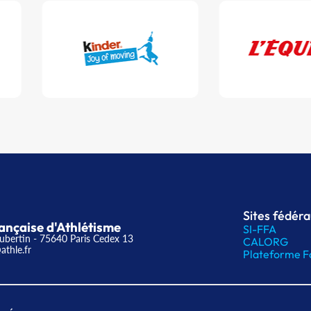
Sites fédér
ançaise d'Athlétisme
SI-FFA
ubertin - 75640 Paris Cedex 13
CALORG
athle.fr
Plateforme F