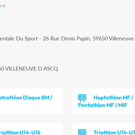
nce
ntale Du Sport - 26 Rue Denis Papin, 59650 Villeneuve
9650 VILLENEUVE D ASCQ
etrathlon Disque BM /
Heptathlon MF /
Pentathlon MF / MIF
riathlon U14-U16
Triathlon U14-U