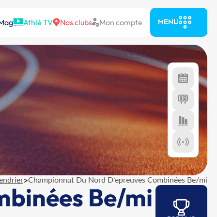
 Mag
Athlé TV
Nos clubs
Mon compte
MENU
endrier
>
Championnat Du Nord D'epreuves Combinées Be/mi
mbinées Be/mi